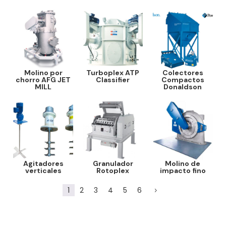
Molino por
Turboplex ATP
Colectores
chorro AFG JET
Classifier
Compactos
MILL
Donaldson
Agitadores
Granulador
Molino de
verticales
Rotoplex
impacto fino
1
2
3
4
5
6
5