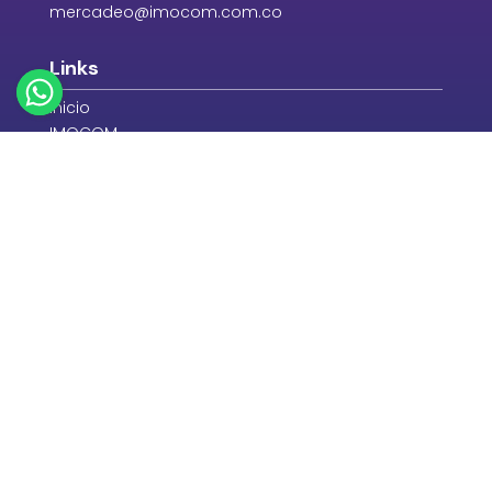
mercadeo@imocom.com.co
Links
Inicio
IMOCOM
Proveedores
Tienda en Línea
Políticas
Política de tratamiento de datos de IMOCOM
Condiciones suministro de bienes y/o servicios
Política del sistema de gestión integrada
Términos y condiciones de uso paginas web